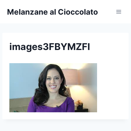
Salta
Melanzane al Cioccolato
al
contenuto
images3FBYMZFI