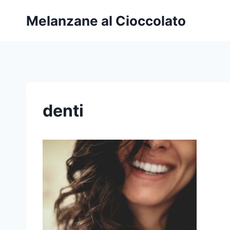
Salta
Melanzane al Cioccolato
al
contenuto
denti