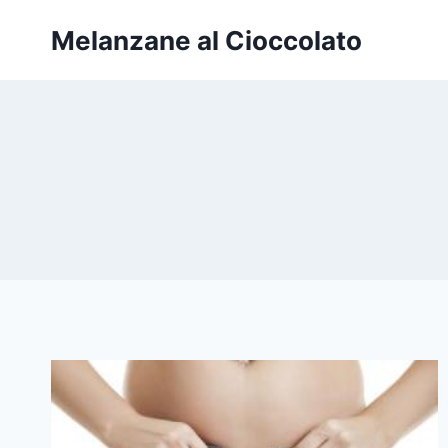
Salta
Melanzane al Cioccolato
al
contenuto