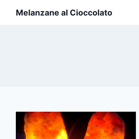
Salta
Melanzane al Cioccolato
al
contenuto