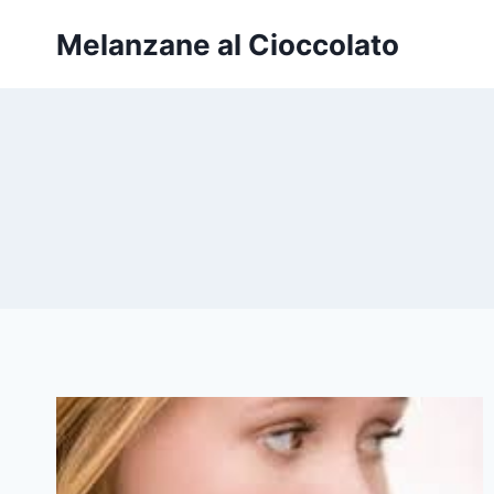
Salta
Melanzane al Cioccolato
al
contenuto