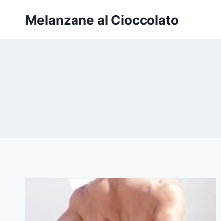
Salta
Melanzane al Cioccolato
al
contenuto