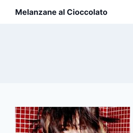
Salta
Melanzane al Cioccolato
al
contenuto