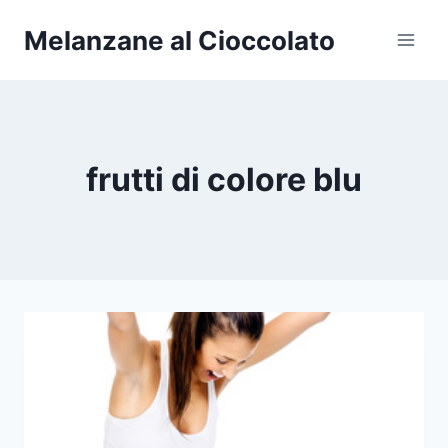
Salta
Melanzane al Cioccolato
al
contenuto
frutti di colore blu