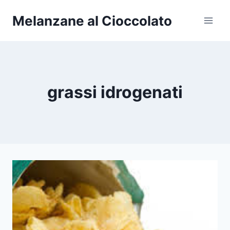
Salta
Melanzane al Cioccolato
al
contenuto
grassi idrogenati