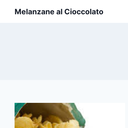
Salta
Melanzane al Cioccolato
al
contenuto