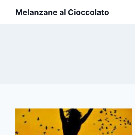
Salta
Melanzane al Cioccolato
al
contenuto