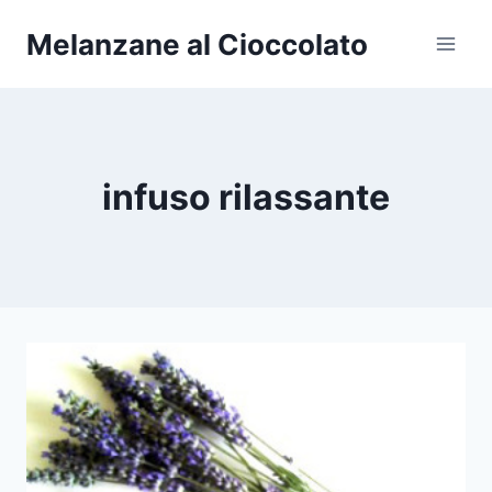
Salta
Melanzane al Cioccolato
al
contenuto
infuso rilassante