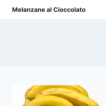
Salta
Melanzane al Cioccolato
al
contenuto