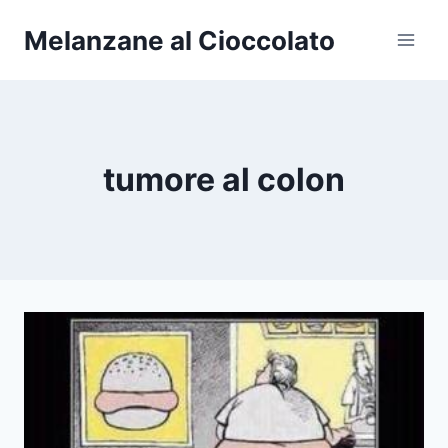
Salta
Melanzane al Cioccolato
al
contenuto
tumore al colon