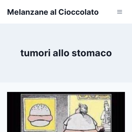
Salta
Melanzane al Cioccolato
al
contenuto
tumori allo stomaco