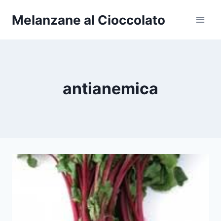
Salta
Melanzane al Cioccolato
al
contenuto
antianemica