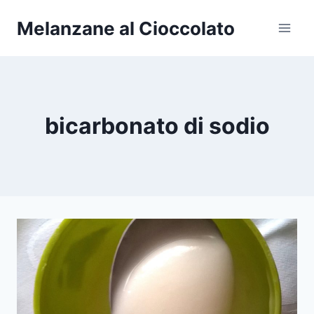
Salta
Melanzane al Cioccolato
al
contenuto
bicarbonato di sodio