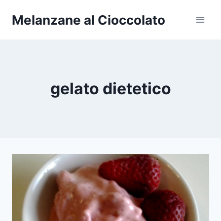
Salta
Melanzane al Cioccolato
al
contenuto
gelato dietetico