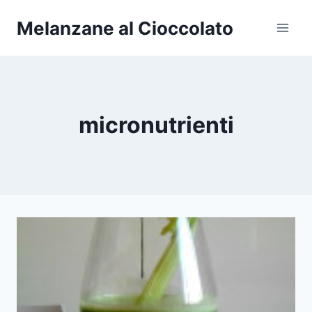
Salta
Melanzane al Cioccolato
al
contenuto
micronutrienti