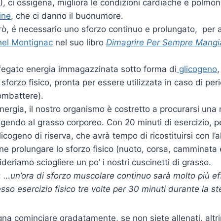
a!), ci ossigena, migliora le condizioni cardiache e polmona
ine
, che ci danno il buonumore.
rò, é necessario uno sforzo continuo e prolungato, per 
hel Montignac
nel suo libro
Dimagrire Per Sempre Mang
fegato energia immagazzinata sotto forma di
glicogeno
 sforzo fisico, pronta per essere utilizzata in caso di per
ombattere).
nergia, il nostro organismo è costretto a procurarsi una
ngendo al grasso corporeo. Con 20 minuti di esercizio, p
icogeno di riserva, che avrà tempo di ricostituirsi con l’
e prolungare lo sforzo fisico (nuoto, corsa, camminata
deriamo sciogliere un po’ i nostri cuscinetti di grasso.
:
…un’ora di sforzo muscolare continuo sarà molto più eff
esso esercizio fisico tre volte per 30 minuti durante la s
a cominciare gradatamente, se non siete allenati, altrim