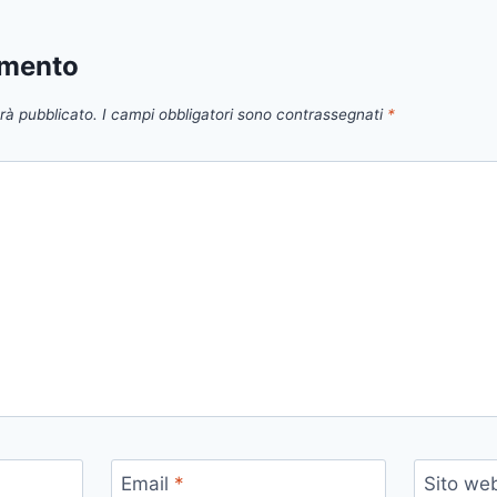
mmento
arà pubblicato.
I campi obbligatori sono contrassegnati
*
Email
*
Sito we