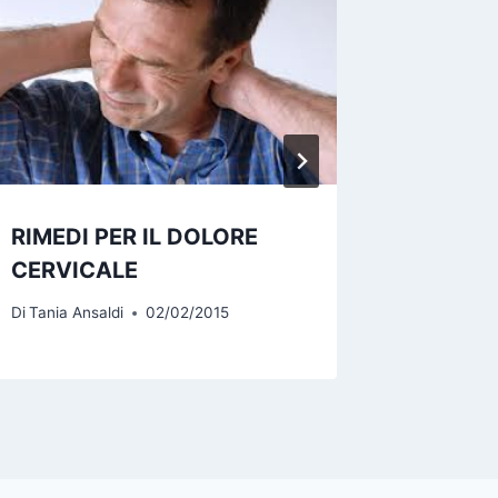
Di
Tania An
RIMEDI PER IL DOLORE
CERVICALE
Di
Tania Ansaldi
02/02/2015