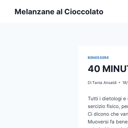
Salta
Melanzane al Cioccolato
al
contenuto
BENESSERE
40 MINU
Di
Tania Ansaldi
18
Tutti i dietologi 
sercizio fisico, pe
Ci dicono che van
Muoversi fa bene,