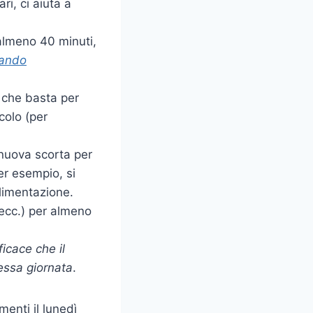
ri, ci aiuta a
almeno 40 minuti,
iando
, che basta per
icolo (per
 nuova scorta per
er esempio, si
alimentazione.
 ecc.) per almeno
icace che il
tessa giornata
.
enti il lunedì