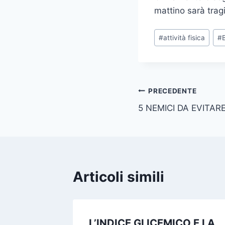
mattino sarà trag
Tag
#
attività fisica
#
articolo:
Navigazione
PRECEDENTE
5 NEMICI DA EVITA
articoli
Articoli simili
L’INDICE GLICEMICO E LA