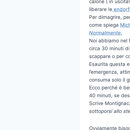
calorie ( in uscit
liberare le
endorf
Per dimagrire, pe
come spiega
Mic
Normalmente
.
Noi abbiamo nel 
circa 30 minuti di
scappare o per c
Esaurita questa e
l’emergenza, atti
consuma solo il gl
Ecco perché è ben
40 minuti, se desi
Scrive Montignac
sottoporsi allo st
Ovviamente bisogn