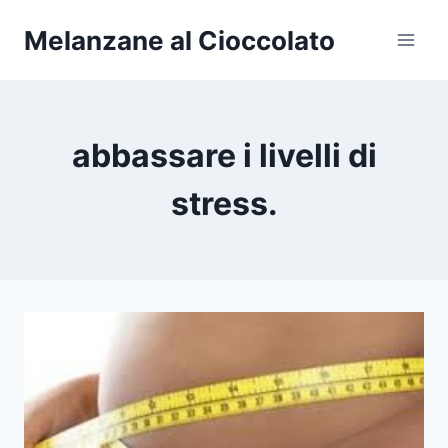
Salta
Melanzane al Cioccolato
al
contenuto
abbassare i livelli di
stress.