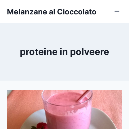
Salta
Melanzane al Cioccolato
al
contenuto
proteine in polveere