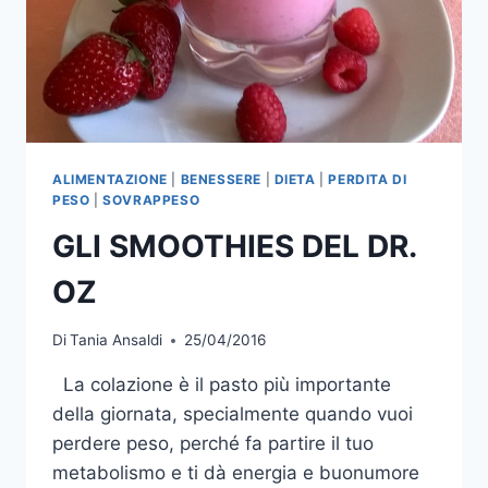
ALIMENTAZIONE
|
BENESSERE
|
DIETA
|
PERDITA DI
PESO
|
SOVRAPPESO
GLI SMOOTHIES DEL DR.
OZ
Di
Tania Ansaldi
25/04/2016
La colazione è il pasto più importante
della giornata, specialmente quando vuoi
perdere peso, perché fa partire il tuo
metabolismo e ti dà energia e buonumore