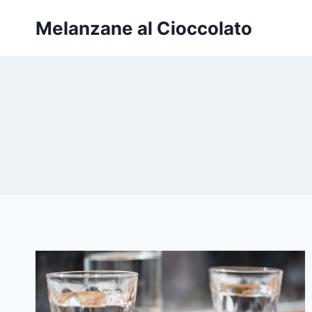
Salta
Melanzane al Cioccolato
al
contenuto