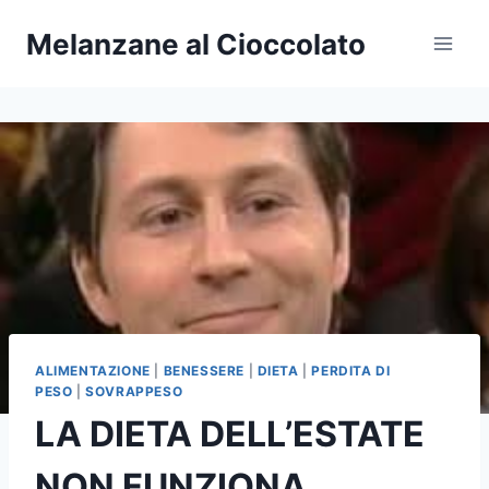
Salta
Melanzane al Cioccolato
al
contenuto
ALIMENTAZIONE
|
BENESSERE
|
DIETA
|
PERDITA DI
PESO
|
SOVRAPPESO
LA DIETA DELL’ESTATE
NON FUNZIONA