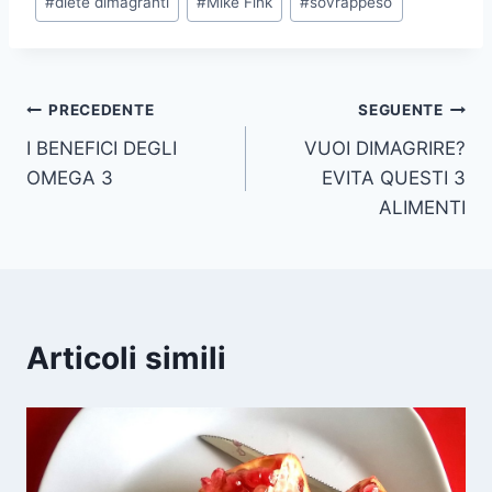
#
diete dimagranti
#
Mike Fink
#
sovrappeso
articolo:
Navigazione
PRECEDENTE
SEGUENTE
I BENEFICI DEGLI
VUOI DIMAGRIRE?
articoli
OMEGA 3
EVITA QUESTI 3
ALIMENTI
Articoli simili