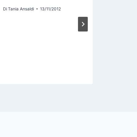
Di
Tania Ansaldi
13/11/2012
LA DIE
DEL DR
Di
Tania An