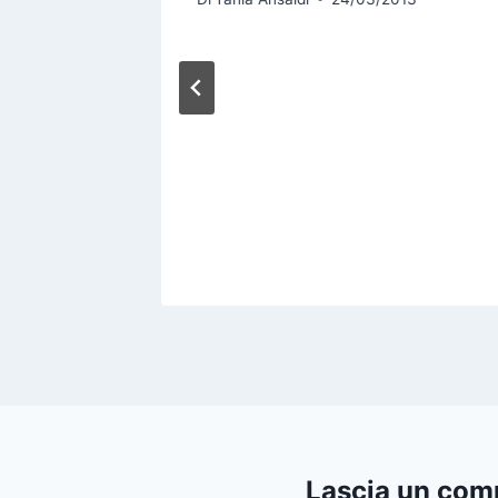
OBBY
6
Lascia un co