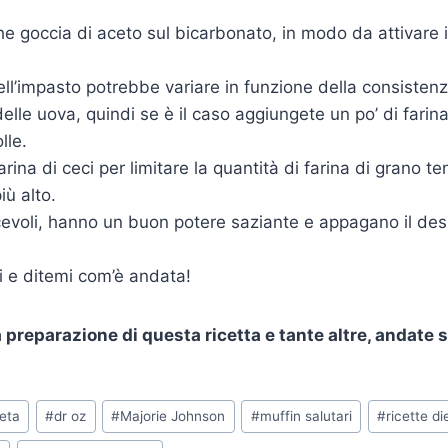
e goccia di aceto sul bicarbonato, in modo da attivare i
ll’impasto potrebbe variare in funzione della consistenz
elle uova, quindi se è il caso aggiungete un po’ di farin
lle.
ina di ceci per limitare la quantità di farina di grano t
iù alto.
cevoli, hanno un buon potere saziante e appagano il desi
i e ditemi com’è andata!
a preparazione di questa ricetta e tante altre, andate 
ieta
#
dr oz
#
Majorie Johnson
#
muffin salutari
#
ricette di