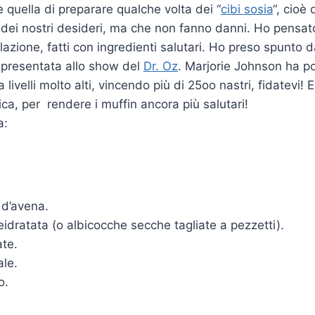
è quella di preparare qualche volta dei “
cibi sosia
“, cioè 
i dei nostri desideri, ma che non fanno danni. Ho pensat
azione, fatti con ingredienti salutari. Ho preso spunto d
 presentata allo show del
Dr. Oz
. Marjorie Johnson ha po
livelli molto alti, vincendo più di 25oo nastri, fidatevi! E
ica, per rendere i muffin ancora più salutari!
a:
 d’avena.
eidratata (o albicocche secche tagliate a pezzetti).
ate.
ale.
o.