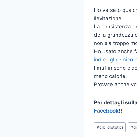
Ho versato qualch
lievitazione.
La consistenza de
della grandezza d
non sia troppo mo
Ho usato anche far
indice glicemico
p
I muffin sono pia
meno calorie.
Provate anche vo
Per dettagli sull
Facebook
!!
Tag
#
cibi dietetici
#
d
articolo: