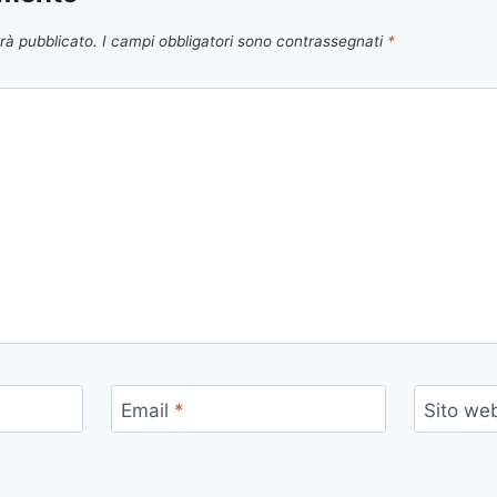
arà pubblicato.
I campi obbligatori sono contrassegnati
*
Email
*
Sito we