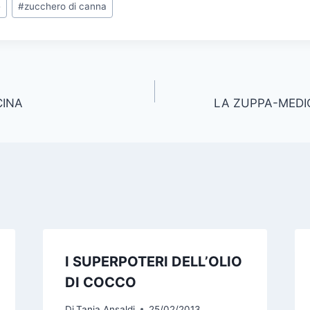
e
#
zucchero di canna
CINA
LA ZUPPA-MEDIC
I SUPERPOTERI DELL’OLIO
DI COCCO
Di
Tania Ansaldi
25/02/2013