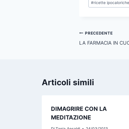
#
ricette ipocalorich
Navigazione
PRECEDENTE
LA FARMACIA IN CU
articoli
Articoli simili
DIMAGRIRE CON LA
MEDITAZIONE
Di
Tania Ansaldi
24/03/2013