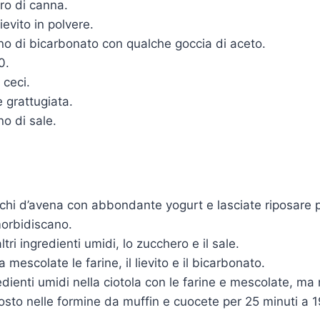
ro di canna.
ievito in polvere.
o di bicarbonato con qualche goccia di aceto.
0.
 ceci.
e grattugiata.
o di sale.
cchi d’avena con abbondante yogurt e lasciate riposare p
orbidiscano.
ltri ingredienti umidi, lo zucchero e il sale.
la mescolate le farine, il lievito e il bicarbonato.
edienti umidi nella ciotola con le farine e mescolate, ma
osto nelle formine da muffin e cuocete per 25 minuti a 1