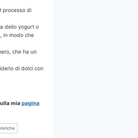
l processo di
a dello yogurt o
a, in modo che
enero, che ha un
derio di dolci con
sulla mia
pagina
etetiche