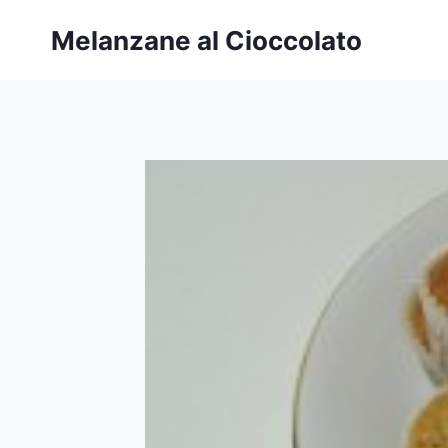
Salta
Melanzane al Cioccolato
al
contenuto