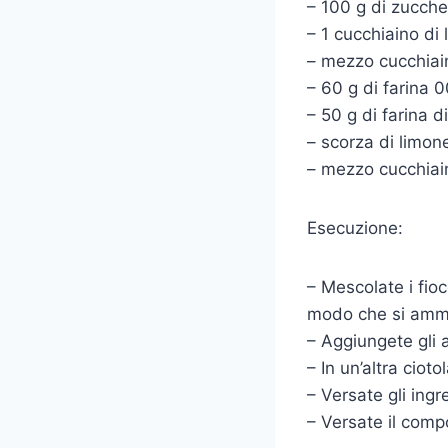
– 100 g di zucche
– 1 cucchiaino di l
– mezzo cucchiain
– 60 g di farina 0
– 50 g di farina di
– scorza di limon
– mezzo cucchiain
Esecuzione:
– Mescolate i fio
modo che si amm
– Aggiungete gli a
– In un’altra cioto
– Versate gli ingr
– Versate il comp