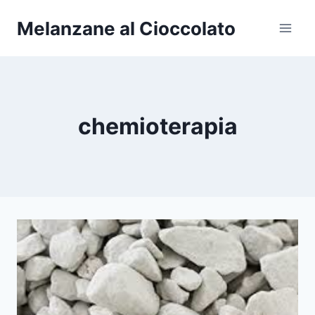
Salta
Melanzane al Cioccolato
al
contenuto
chemioterapia