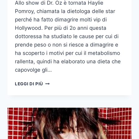
Allo show di Dr. Oz è tornata Haylie
Pomroy, chiamata la dietologa delle star
perché ha fatto dimagrire molti vip di
Hollywood. Per più di 2o anni questa
dottoressa ha studiato le cause per cui di
prende peso o non si riesce a dimagrire e
ha scoperto i motivi per cui il metabolismo
rallenta, quindi ha elaborato una dieta che
capovolge gli…
LA
LEGGI DI PIÙ
DIETA
CHE
FA
RIPARTIRE
IL
METABOLISMO