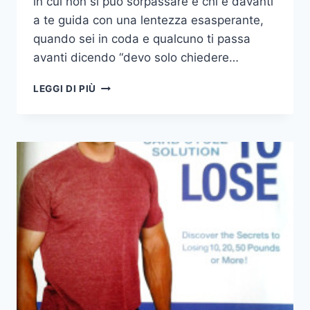
in cui non si può sorpassare e chi è davanti
a te guida con una lentezza esasperante,
quando sei in coda e qualcuno ti passa
avanti dicendo “devo solo chiedere…
SAI
LEGGI DI PIÙ
PERCHE’
SEI
“IRRITATO”?