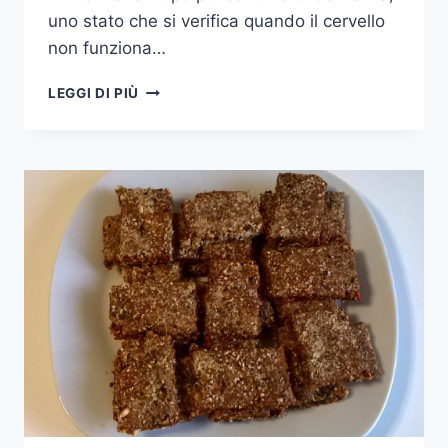
uno stato che si verifica quando il cervello
non funziona…
10
LEGGI DI PIÙ
CIBI
CHE
CI
PROTEGGONO
DALL’ALZHEIMER