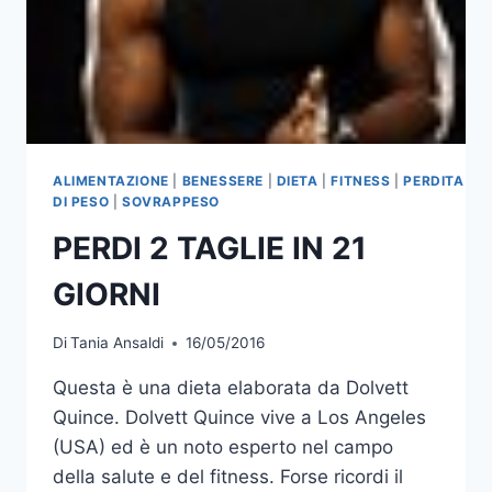
ALIMENTAZIONE
|
BENESSERE
|
DIETA
|
FITNESS
|
PERDITA
DI PESO
|
SOVRAPPESO
PERDI 2 TAGLIE IN 21
GIORNI
Di
Tania Ansaldi
16/05/2016
Questa è una dieta elaborata da Dolvett
Quince. Dolvett Quince vive a Los Angeles
(USA) ed è un noto esperto nel campo
della salute e del fitness. Forse ricordi il