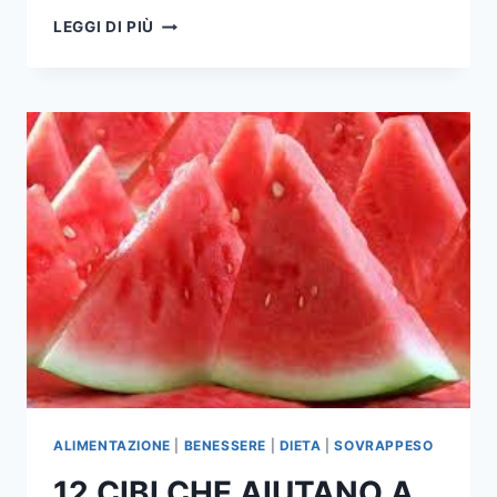
BARRETTE
LEGGI DI PIÙ
ALLE
BACCHE
DI
GOJI
ALIMENTAZIONE
|
BENESSERE
|
DIETA
|
SOVRAPPESO
12 CIBI CHE AIUTANO A