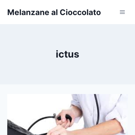
Salta
Melanzane al Cioccolato
al
contenuto
ictus