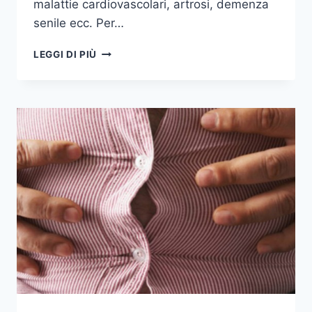
malattie cardiovascolari, artrosi, demenza
senile ecc. Per…
5
LEGGI DI PIÙ
INDICATORI
DELLO
STATO
DI
SALUTE