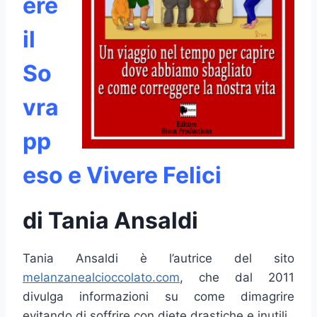
ere
il
So
vra
pp
eso e Vivere Felici
di Tania Ansaldi
Tania Ansaldi è l’autrice del sito
melanzanealcioccolato.com
, che dal 2011
divulga informazioni su come dimagrire
evitando di soffrire con diete drastiche e inutili.