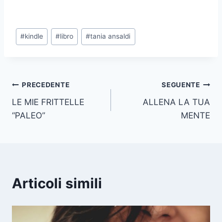
Tag
#
kindle
#
libro
#
tania ansaldi
articolo:
Navigazione
PRECEDENTE
SEGUENTE
LE MIE FRITTELLE
ALLENA LA TUA
articoli
“PALEO”
MENTE
Articoli simili