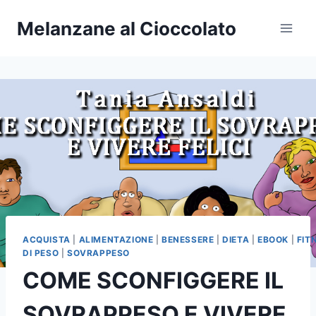
Salta
Melanzane al Cioccolato
al
contenuto
ACQUISTA
|
ALIMENTAZIONE
|
BENESSERE
|
DIETA
|
EBOOK
|
FIT
DI PESO
|
SOVRAPPESO
COME SCONFIGGERE IL
SOVRAPPESO E VIVERE