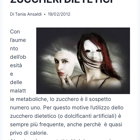
Di
Tania Ansaldi
19/02/2012
Con
l’aume
nto
dell’ob
esità
e
delle
malatt
ie metaboliche, lo zucchero è il sospetto
numero uno. Per questo motive l’utilizzo dello
zucchero dietetico (o dolcificanti artificiali) è
sempre più frequente, anche perchè è quasi
privo di calorie.