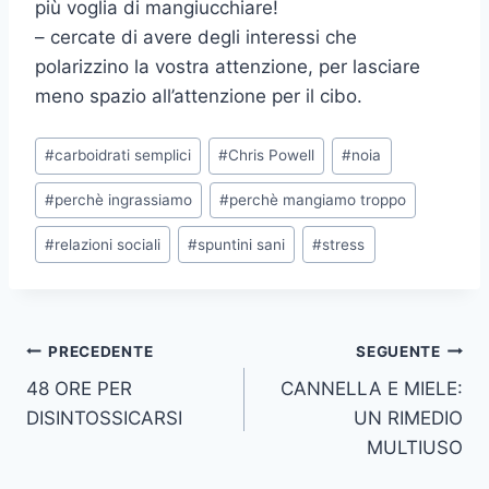
più voglia di mangiucchiare!
– cercate di avere degli interessi che
polarizzino la vostra attenzione, per lasciare
meno spazio all’attenzione per il cibo.
Tag
#
carboidrati semplici
#
Chris Powell
#
noia
articolo:
#
perchè ingrassiamo
#
perchè mangiamo troppo
#
relazioni sociali
#
spuntini sani
#
stress
Navigazione
PRECEDENTE
SEGUENTE
48 ORE PER
CANNELLA E MIELE:
articoli
DISINTOSSICARSI
UN RIMEDIO
MULTIUSO