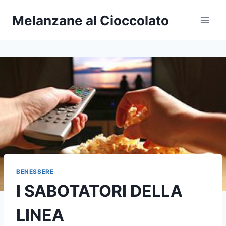
Salta
Melanzane al Cioccolato
al
contenuto
BENESSERE
I SABOTATORI DELLA
LINEA