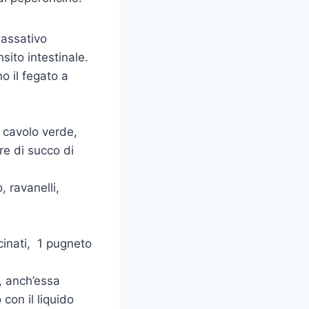
lassativo
nsito intestinale.
o il fegato a
on cavolo verde,
re di succo di
 ravanelli,
acinati, 1 pugneto
6, anch’essa
 con il liquido