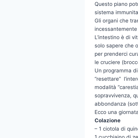
Questo piano potr
sistema immunitar
Gli organi che tra
incessantemente pe
L’intestino è di v
solo sapere che o
per prenderci cura
le cruciere (brocc
Un programma disi
“resettare” l’inte
modalità “caresti
sopravvivenza, qui
abbondanza (sott
Ecco una giornata
Colazione
– 1 ciotola di qu
1 cucchiaino di z