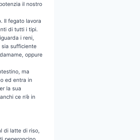
otenzia il nostro
. Il fegato lavora
di tutti i tipi.
iguarda i reni,
sia sufficiente
 l’edamame, oppure
ntestino, ma
so ed entra in
er la sua
anchi ce n’è in
di latte di riso,
di peperoncino.