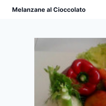
Salta
Melanzane al Cioccolato
al
contenuto