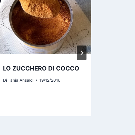
LO ZUCCHERO DI COCCO
PER UN
DIGES
Di
Tania Ansaldi
19/12/2016
Di
Tania An