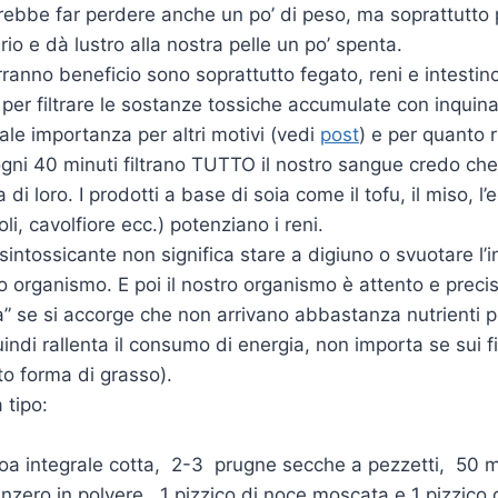
ebbe far perdere anche un po’ di peso, ma soprattutto p
io e dà lustro alla nostra pelle un po’ spenta.
rranno beneficio sono soprattutto fegato, reni e intestino
r filtrare le sostanze tossiche accumulate con inquinanti 
itale importanza per altri motivi (vedi
post
) e per quanto r
gni 40 minuti filtrano TUTTO il nostro sangue credo che 
 di loro. I prodotti a base di soia come il tofu, il miso,
oli, cavolfiore ecc.) potenziano i reni.
ntossicante non significa stare a digiuno o svuotare l’i
ro organismo. E poi il nostro organismo è attento e preci
a” se si accorge che non arrivano abbastanza nutrienti p
ndi rallenta il consumo di energia, non importa se sui fi
o forma di grasso).
 tipo:
inoa integrale cotta, 2-3 prugne secche a pezzetti, 50 ml 
enzero in polvere, 1 pizzico di noce moscata e 1 pizzico 