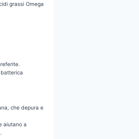
cidi grassi Omega
referite.
a batterica
iana, che depura e
e aiutano a
.