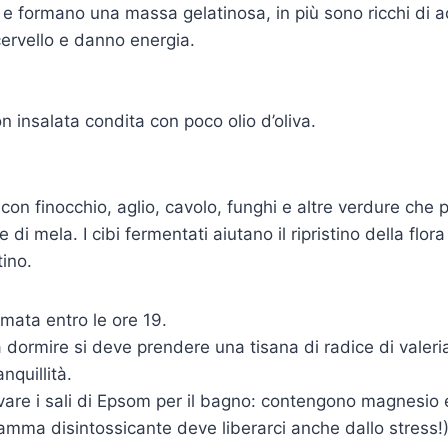
e formano una massa gelatinosa, in più sono ricchi di a
cervello e danno energia.
on insalata condita con poco olio d’oliva.
on finocchio, aglio, cavolo, funghi e altre verdure che p
e di mela. I cibi fermentati aiutano il ripristino della flor
tino.
mata entro le ore 19.
 dormire si deve prendere una tisana di radice di valer
nquillità.
ovare i sali di Epsom per il bagno: contengono magnesio 
gramma disintossicante deve liberarci anche dallo stress!)