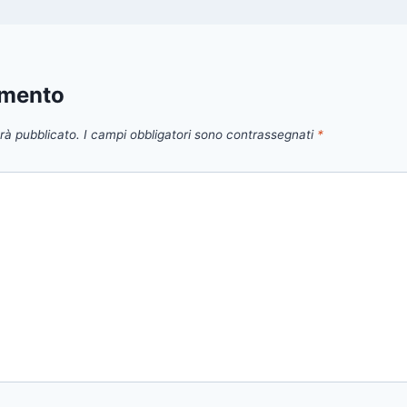
mmento
arà pubblicato.
I campi obbligatori sono contrassegnati
*