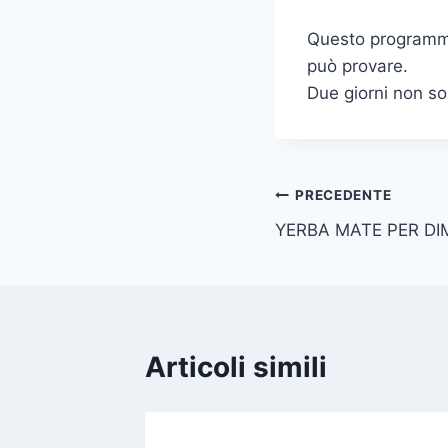
Questo programma 
può provare.
Due giorni non so
Navigazione
PRECEDENTE
YERBA MATE PER DI
articoli
Articoli simili