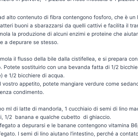
i ad alto contenuto di fibra contengono fosforo, che è un 
atteri buoni a sbarazzarsi da quelli cattivi e facilita il tra
mola la produzione di alcuni enzimi e proteine che aiutan
 e a depurare se stesso.
imola il flusso della bile dalla cistifellea, e si prepara c
 Potete sostituirlo con una bevanda fatta di 1/2 bicchie
) e 1/2 bicchiere di acqua.
l vostro appetito, potete mangiare verdure come sedano,
 senza condimento.
1oo ml di latte di mandorla, 1 cucchiaio di semi di lino m
lati, 1/2 banana e qualche cubetto di ghiaccio.
o il fegato a depurarsi e le banane contengono vitamina B
fegato. I semi di lino aiutano l’intestino, perché a contato