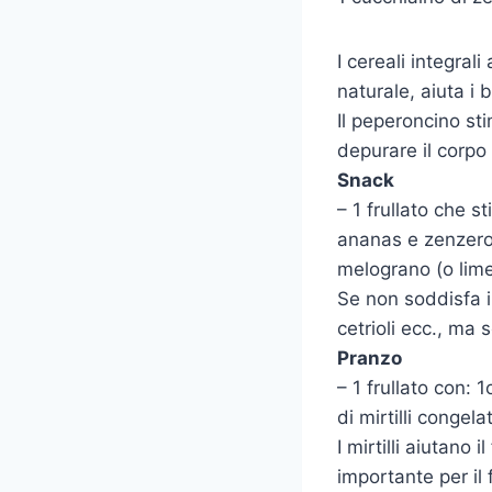
I cereali integral
naturale, aiuta i b
Il peperoncino sti
depurare il corpo
Snack
– 1 frullato che st
ananas e zenzero.
melograno (o lime
Se non soddisfa i
cetrioli ecc., ma
Pranzo
– 1 frullato con: 
di mirtilli conge
I mirtilli aiutan
importante per il 