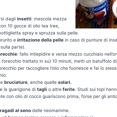
si dagli
insetti
: mescola mezza
con 10 gocce di olio tea tree,
ottiglietta spray e spruzza sulla pelle.
prurito e
irritazione della pelle
in caso di punture di inse
sulla parte).
recchie
: fallo intiepidire e versa mezzo cucchiaio nell’
 l’orecchio trattato in su) 10 minuti, metti un batuffolo 
’orecchio per raccogliere l’olio che fuoriesce e fai lo ste
hio.
 le
bruciature
, anche quelle
solari.
e la guarigione di
tagli
o altre
ferite
. Studi sui topi han
tate con olio di cocco guariscono prima, forse per gli ant
ragadi al seno
delle neomamme.