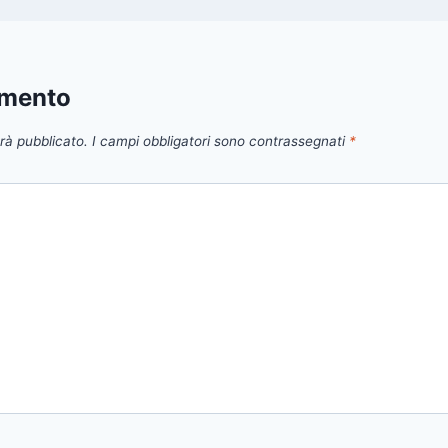
mmento
arà pubblicato.
I campi obbligatori sono contrassegnati
*