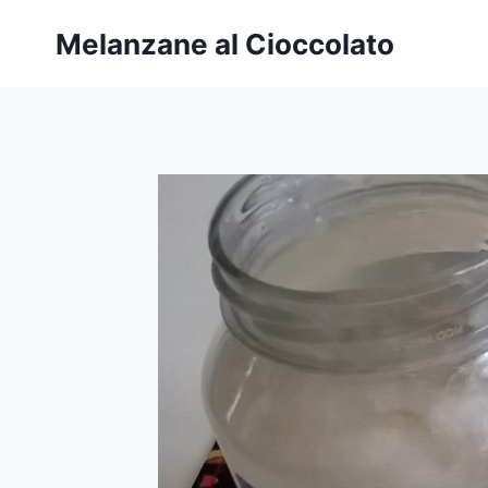
Salta
Melanzane al Cioccolato
al
contenuto