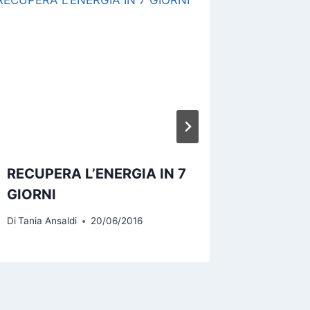
RECUPERA L’ENERGIA IN 7
4 BENE
GIORNI
FISICA
Di
Tania Ansaldi
20/06/2016
Di
Tania An