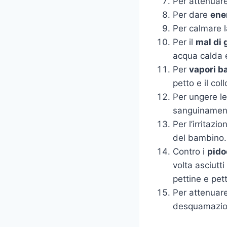
Per attenuare
Per dare
ene
Per calmare l
Per il
mal di 
acqua calda e
Per
vapori b
petto e il coll
Per ungere le
sanguinament
Per l’irritazi
del bambino.
Contro i
pido
volta asciutti
pettine e pett
Per attenuare
desquamazio