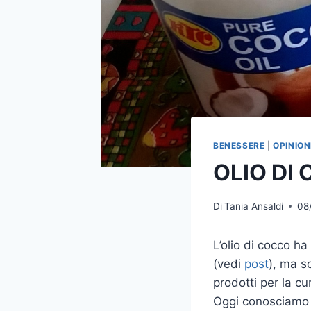
BENESSERE
|
OPINION
OLIO DI
Di
Tania Ansaldi
08
L’olio di cocco h
(vedi
post
), ma s
prodotti per la cur
Oggi conosciamo al