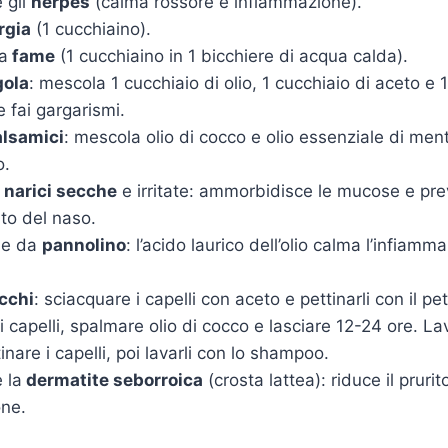
 gli
herpes
(calma rossore e infiammazione).
rgia
(1 cucchiaino).
a
fame
(1 cucchiaino in 1 bicchiere di acqua calda).
gola
: mescola 1 cucchiaio di olio, 1 cucchiaio di aceto e 
 fai gargarismi.
alsamici
: mescola olio di cocco e olio essenziale di men
o.
narici secche
e irritate: ammorbidisce le mucose e prev
o del naso.
one da
pannolino
: l’acido laurico dell’olio calma l’infiamm
cchi
: sciacquare i capelli con aceto e pettinarli con il p
 i capelli, spalmare olio di cocco e lasciare 12-24 ore. La
inare i capelli, poi lavarli con lo shampoo.
 la
dermatite seborroica
(crosta lattea): riduce il prurit
ne.