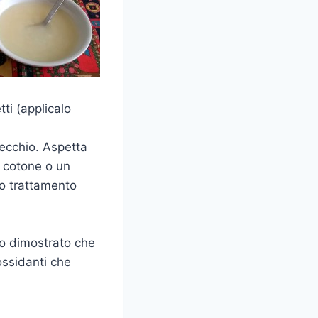
tti (applicalo
orecchio. Aspetta
di cotone o un
sso trattamento
no dimostrato che
iossidanti che