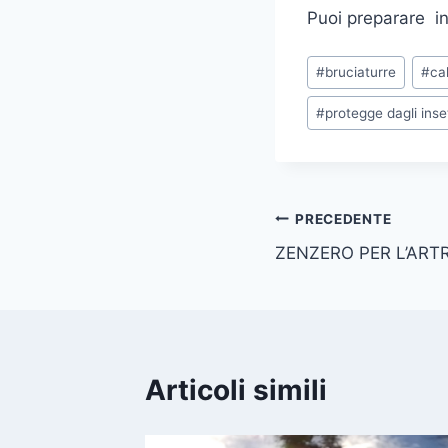
Puoi preparare in
Tag
#
bruciaturre
#
ca
articolo:
#
protegge dagli inset
Navigazione
PRECEDENTE
ZENZERO PER L’ART
articoli
Articoli simili