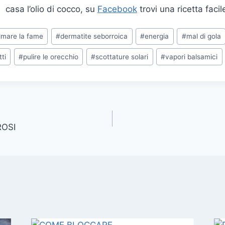
 casa l’olio di cocco, su
Facebook
trovi una ricetta facil
lmare la fame
#
dermatite seborroica
#
energia
#
mal di gola
ti
#
pulire le orecchio
#
scottature solari
#
vapori balsamici
ROSI