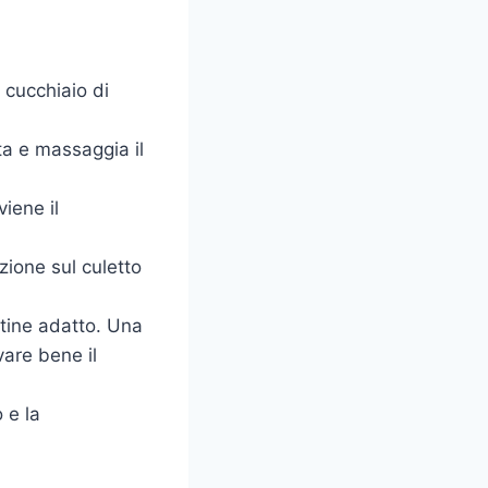
1 cucchiaio di
ta e massaggia il
iene il
azione sul culetto
ettine adatto. Una
vare bene il
o e la