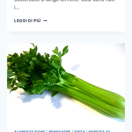
i…
LA
LEGGI DI PIÙ
TUA
FABBRICA
DI
CIOCCOLATO
ALIMENTAZIONE
|
BENESSERE
|
DIETA
|
PERDITA DI