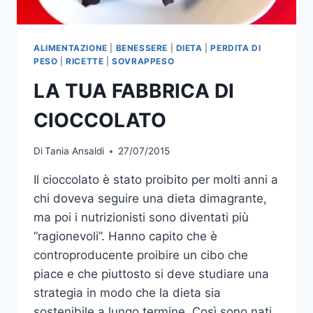
ALIMENTAZIONE
|
BENESSERE
|
DIETA
|
PERDITA DI
PESO
|
RICETTE
|
SOVRAPPESO
LA TUA FABBRICA DI
CIOCCOLATO
Di
Tania Ansaldi
27/07/2015
Il cioccolato è stato proibito per molti anni a
chi doveva seguire una dieta dimagrante,
ma poi i nutrizionisti sono diventati più
“ragionevoli”. Hanno capito che è
controproducente proibire un cibo che
piace e che piuttosto si deve studiare una
strategia in modo che la dieta sia
sostenibile a lungo termine. Così sono nati