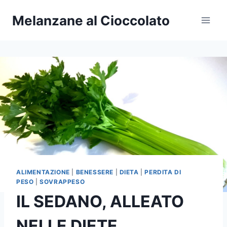
Salta
Melanzane al Cioccolato
al
contenuto
ALIMENTAZIONE
|
BENESSERE
|
DIETA
|
PERDITA DI
PESO
|
SOVRAPPESO
IL SEDANO, ALLEATO
NELLE DIETE