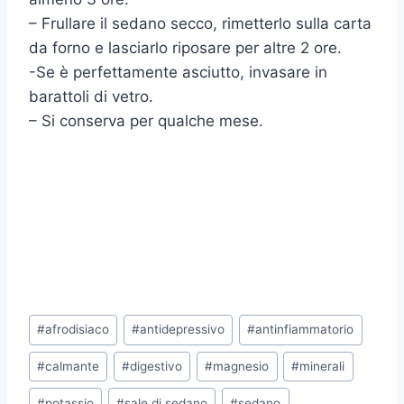
– Frullare il sedano secco, rimetterlo sulla carta
da forno e lasciarlo riposare per altre 2 ore.
-Se è perfettamente asciutto, invasare in
barattoli di vetro.
– Si conserva per qualche mese.
Tag
#
afrodisiaco
#
antidepressivo
#
antinfiammatorio
articolo:
#
calmante
#
digestivo
#
magnesio
#
minerali
#
potassio
#
sale di sedano
#
sedano