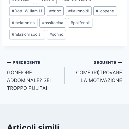
articolo:
#
Dott. William Li
#
dr oz
#
flavonoidi
#
licopene
#
melatonina
#
ossitocina
#
polifenoli
#
relazioni sociali
#
sonno
Navigazione
PRECEDENTE
SEGUENTE
GONFIORE
COME (RI)TROVARE
articoli
ADDOMINALE? SEI
LA MOTIVAZIONE
TROPPO PULITA!
Articoli simili