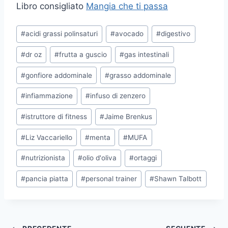
Libro consigliato
Mangia che ti passa
Tag
#
acidi grassi polinsaturi
#
avocado
#
digestivo
articolo:
#
dr oz
#
frutta a guscio
#
gas intestinali
#
gonfiore addominale
#
grasso addominale
#
infiammazione
#
infuso di zenzero
#
istruttore di fitness
#
Jaime Brenkus
#
Liz Vaccariello
#
menta
#
MUFA
#
nutrizionista
#
olio d'oliva
#
ortaggi
#
pancia piatta
#
personal trainer
#
Shawn Talbott