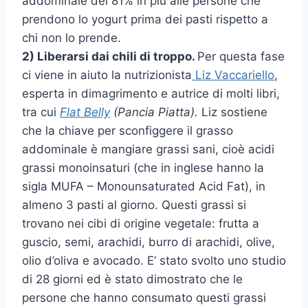
addominale del 81% in più alle persone che
prendono lo yogurt prima dei pasti rispetto a
chi non lo prende.
2) Liberarsi dai chili di troppo.
Per questa fase
ci viene in aiuto la nutrizionista
Liz Vaccariello
,
esperta in dimagrimento e autrice di molti libri,
tra cui
Flat Belly
(Pancia Piatta).
Liz sostiene
che la chiave per sconfiggere il grasso
addominale è mangiare grassi sani, cioè acidi
grassi monoinsaturi (che in inglese hanno la
sigla MUFA – Monounsaturated Acid Fat), in
almeno 3 pasti al giorno. Questi grassi si
trovano nei cibi di origine vegetale: frutta a
guscio, semi, arachidi, burro di arachidi, olive,
olio d’oliva e avocado. E’ stato svolto uno studio
di 28 giorni ed è stato dimostrato che le
persone che hanno consumato questi grassi