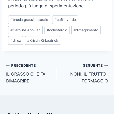
periodo più lungo di sperimentazione.
Tag
#
brucia grassi naturale
#
caffè verde
articolo:
#
Caroline Apovian
#
colesterolo
#
dimagrimento
#
dr oz
#
Kristin Kirkpatrick
Navigazione
PRECEDENTE
SEGUENTE
IL GRASSO CHE FA
NONI, IL FRUTTO-
articoli
DIMAGRIRE
FORMAGGIO