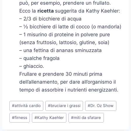
può, per esempio, prendere un frullato.
Ecco la
ricetta
suggerita da Kathy Kaehler:
– 2/3 di bicchiere di acqua
– ½ bicchiere di latte di cocco (o mandorla)
– 1 misurino di proteine in polvere pure
(senza fruttosio, lattosio, glutine, soia)
– una fettina di ananas sminuzzata
– qualche fragola
– ghiaccio.
Frullare e prendere 30 minuti prima
dell’allenamento, per dare all’organismo il
tempo di assorbire i nutrienti energizzanti.
Tag
#
attività cardio
#
bruciare i grassi
#
Dr. Oz Show
articolo:
#
firness
#
Kathy Kaehler
#
miti da sfatare