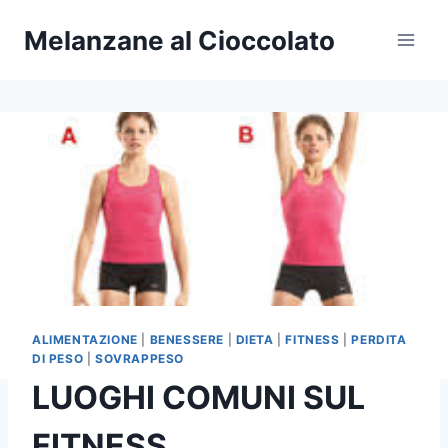
Salta
Melanzane al Cioccolato
al
contenuto
ALIMENTAZIONE
|
BENESSERE
|
DIETA
|
FITNESS
|
PERDITA
DI PESO
|
SOVRAPPESO
LUOGHI COMUNI SUL
FITNESS