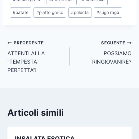
articolo:
#
patate
#
piatto greco
#
polenta
#
sugo ragù
Navigazione
PRECEDENTE
SEGUENTE
ATTENTI ALLA
POSSIAMO
articoli
“TEMPESTA
RINGIOVANIRE?
PERFETTA”!
Articoli simili
INSALATA ESOTICA