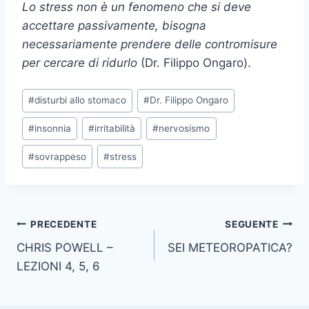
Lo stress non è un fenomeno che si deve
accettare passivamente, bisogna
necessariamente prendere delle contromisure
per cercare di ridurlo
(Dr. Filippo Ongaro).
Tag
#
disturbi allo stomaco
#
Dr. Filippo Ongaro
articolo:
#
insonnia
#
irritabilità
#
nervosismo
#
sovrappeso
#
stress
Navigazione
PRECEDENTE
SEGUENTE
CHRIS POWELL –
SEI METEOROPATICA?
articoli
LEZIONI 4, 5, 6