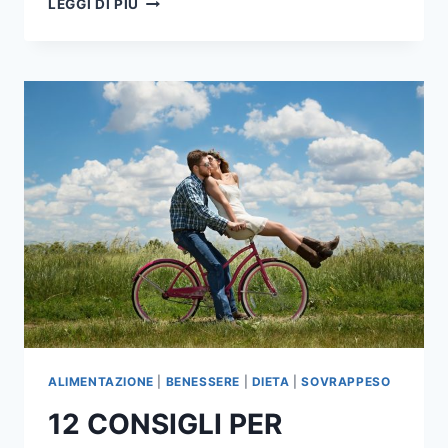
LEGGI DI PIÙ
DANNI
DELLA
SEDENTARIETA’
ALIMENTAZIONE
|
BENESSERE
|
DIETA
|
SOVRAPPESO
12 CONSIGLI PER