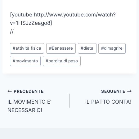
[youtube http://www.youtube.com/watch?
v=1HSJzZeago8]
//
Tag
#
attività fisica
#
Benessere
#
dieta
#
dimagrire
articolo:
#
movimento
#
perdita di peso
Navigazione
PRECEDENTE
SEGUENTE
IL MOVIMENTO E’
IL PIATTO CONTA!
articoli
NECESSARIO!