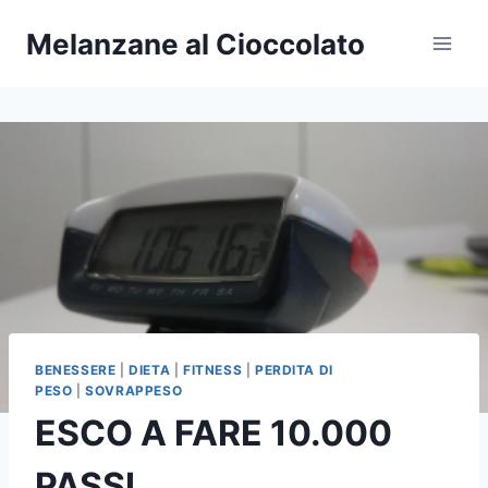
Salta
Melanzane al Cioccolato
al
contenuto
BENESSERE
|
DIETA
|
FITNESS
|
PERDITA DI
PESO
|
SOVRAPPESO
ESCO A FARE 10.000
PASSI