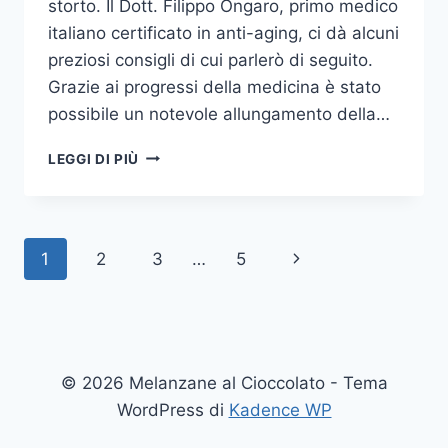
storto. Il Dott. Filippo Ongaro, primo medico
italiano certificato in anti-aging, ci dà alcuni
preziosi consigli di cui parlerò di seguito.
Grazie ai progressi della medicina è stato
possibile un notevole allungamento della…
PROGRAMMA
LEGGI DI PIÙ
LA
TUA
LONGEVITA’
Navigazione
Pagina
1
2
3
…
5
pagina
successiva
© 2026 Melanzane al Cioccolato - Tema
WordPress di
Kadence WP