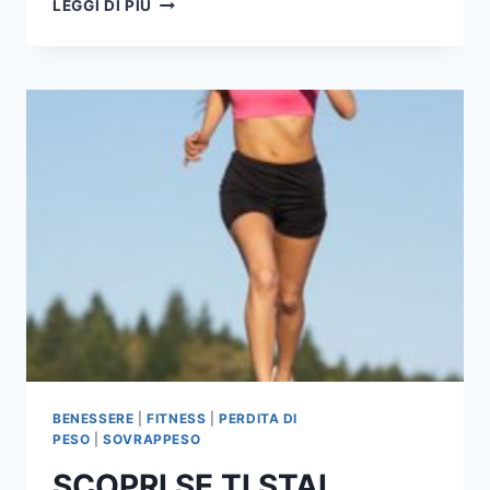
LEGGI DI PIÙ
BENEFICI
DEGLI
OMEGA
3
BENESSERE
|
FITNESS
|
PERDITA DI
PESO
|
SOVRAPPESO
SCOPRI SE TI STAI