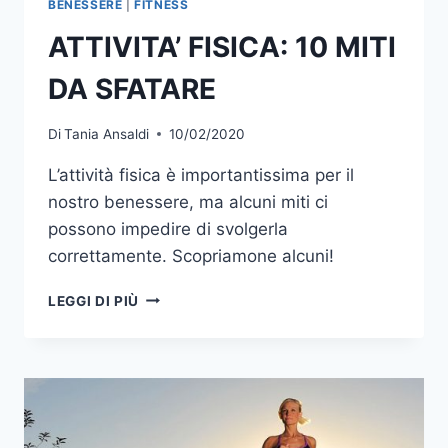
BENESSERE
|
FITNESS
ATTIVITA’ FISICA: 10 MITI
DA SFATARE
Di
Tania Ansaldi
10/02/2020
L’attività fisica è importantissima per il
nostro benessere, ma alcuni miti ci
possono impedire di svolgerla
correttamente. Scopriamone alcuni!
ATTIVITA’
LEGGI DI PIÙ
FISICA:
10
MITI
DA
SFATARE