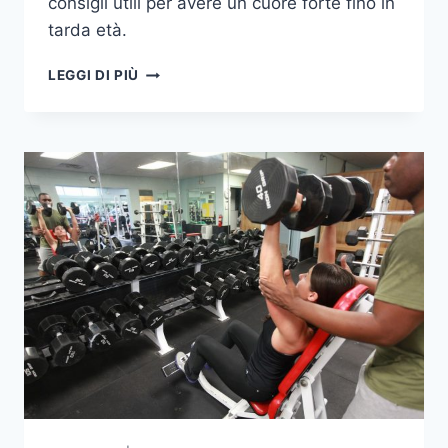
consigli utili per avere un cuore forte fino in
tarda età.
7
LEGGI DI PIÙ
PASSI
PER
AVERE
UN
CUORE
FORTE