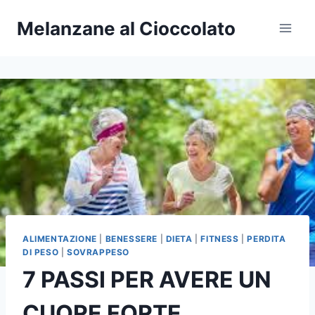
Salta
Melanzane al Cioccolato
al
contenuto
ALIMENTAZIONE
|
BENESSERE
|
DIETA
|
FITNESS
|
PERDITA
DI PESO
|
SOVRAPPESO
7 PASSI PER AVERE UN
CUORE FORTE