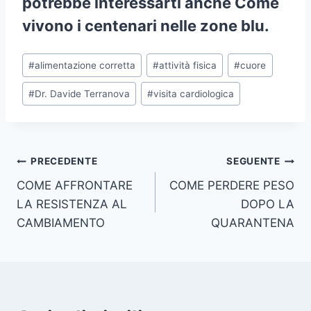
potrebbe interessarti anche
Come
vivono i centenari nelle zone blu
.
Tag
#
alimentazione corretta
#
attività fisica
#
cuore
articolo:
#
Dr. Davide Terranova
#
visita cardiologica
Navigazione
PRECEDENTE
SEGUENTE
COME AFFRONTARE
COME PERDERE PESO
articoli
LA RESISTENZA AL
DOPO LA
CAMBIAMENTO
QUARANTENA