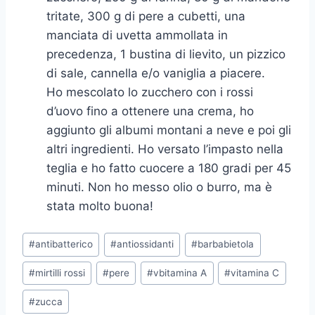
tritate, 300 g di pere a cubetti, una
manciata di uvetta ammollata in
precedenza, 1 bustina di lievito, un pizzico
di sale, cannella e/o vaniglia a piacere.
Ho mescolato lo zucchero con i rossi
d’uovo fino a ottenere una crema, ho
aggiunto gli albumi montani a neve e poi gli
altri ingredienti. Ho versato l’impasto nella
teglia e ho fatto cuocere a 180 gradi per 45
minuti. Non ho messo olio o burro, ma è
stata molto buona!
Tag
#
antibatterico
#
antiossidanti
#
barbabietola
articolo:
#
mirtilli rossi
#
pere
#
vbitamina A
#
vitamina C
#
zucca