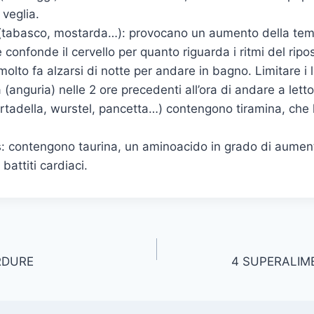
 veglia.
i (tabasco, mostarda…): provocano un aumento della te
 confonde il cervello per quanto riguarda i ritmi del ripo
lto fa alzarsi di notte per andare in bagno. Limitare i liq
 (anguria) nelle 2 ore precedenti all’ora di andare a letto
rtadella, wurstel, pancetta…) contengono tiramina, che 
s: contengono taurina, un aminoacido in grado di aumen
battiti cardiaci.
RDURE
4 SUPERALIM