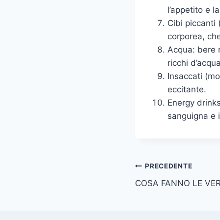
l’appetito e la
Cibi piccant
corporea, che
Acqua: bere mo
ricchi d’acqua
Insaccati (mo
eccitante.
Energy drink
sanguigna e i 
Navigazione
PRECEDENTE
COSA FANNO LE VE
articoli