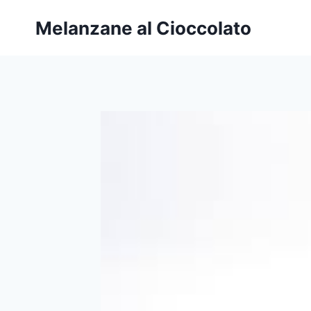
Salta
Melanzane al Cioccolato
al
contenuto