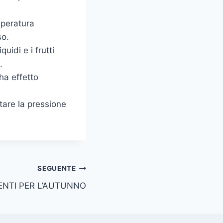
mperatura
so.
uidi e i frutti
.
ha effetto
tare la pressione
SEGUENTE
ENTI PER L’AUTUNNO