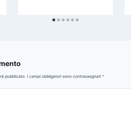
mmento
arà pubblicato.
I campi obbligatori sono contrassegnati
*