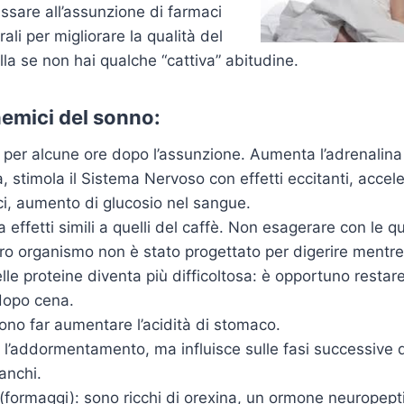
assare all’assunzione di farmaci
rali per migliorare la qualità del
lla se non hai qualche “cattiva” abitudine.
nemici del sonno:
 per alcune ore dopo l’assunzione. Aumenta l’adrenalina 
, stimola il Sistema Nervoso con effetti eccitanti, accel
aci, aumento di glucosio nel sangue.
 effetti simili a quelli del caffè. Non esagerare con le qu
tro organismo non è stato progettato per digerire mentr
lle proteine diventa più difficoltosa: è opportuno restare
dopo cena.
no far aumentare l’acidità di stomaco.
a l’addormentamento, ma influisce sulle fasi successive 
tanchi.
 (formaggi): sono ricchi di orexina, un ormone neuropept