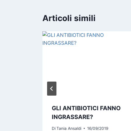
Articoli simili
O E’
GLI ANTIBIOTICI FANNO
IVO”?
INGRASSARE?
4
Di
Tania Ansaldi
16/09/2019