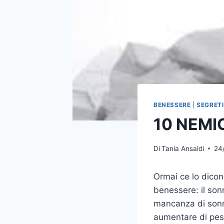
BENESSERE
|
SEGRETI
10 NEMI
Di
Tania Ansaldi
24
Ormai ce lo dicono
benessere: il son
mancanza di sonno
aumentare di pes