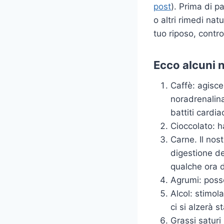
post
). Prima di p
o altri rimedi natu
tuo riposo, contro
Ecco alcuni 
Caffè: agisce
noradrenalina
battiti cardi
Cioccolato: ha
Carne. Il nos
digestione de
qualche ora 
Agrumi: posso
Alcol: stimol
ci si alzerà s
Grassi saturi