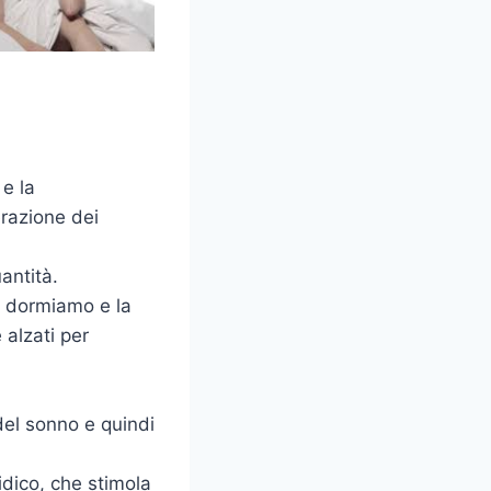
e la
erazione dei
antità.
e dormiamo e la
 alzati per
del sonno e quindi
idico, che stimola