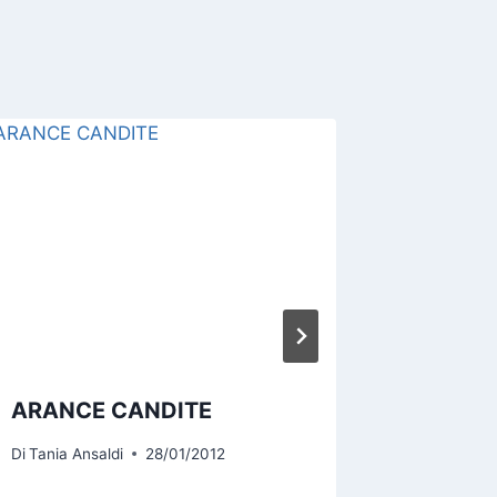
ARANCE CANDITE
DIETA 
DOPO LE
Di
Tania Ansaldi
28/01/2012
Di
Tania An