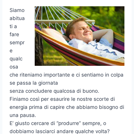
Siamo
abitua
ti a
fare
sempr
e
qualc
osa
che riteniamo importante e ci sentiamo in colpa
se passa la giornata
senza concludere qualcosa di buono.
Finiamo così per esaurire le nostre scorte di
energia prima di capire che abbiamo bisogno di
una pausa.
E’ giusto cercare di “produrre” sempre, o
dobbiamo lasciarci andare qualche volta?