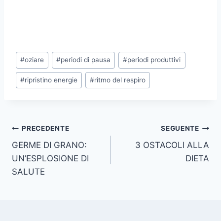
Tag
#
oziare
#
periodi di pausa
#
periodi produttivi
articolo:
#
ripristino energie
#
ritmo del respiro
Navigazione
PRECEDENTE
SEGUENTE
GERME DI GRANO:
3 OSTACOLI ALLA
articoli
UN’ESPLOSIONE DI
DIETA
SALUTE