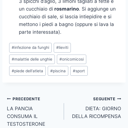
3 spicchi d’aglio, 3 limoni tagliati a fette e
un cucchiaio di
rosmarino
. Si aggiunge un
cucchiaio di sale, si lascia intiepidire e si
mettono i piedi a bagno (oppure si lava la
parte interessata).
Tag
#
infezione da funghi
#
lieviti
articolo:
#
malattie delle unghie
#
onicomicosi
#
piede dell'atleta
#
piscina
#
sport
Navigazione
PRECEDENTE
SEGUENTE
LA PANCIA
DIETA: GIORNO
articoli
CONSUMA IL
DELLA RICOMPENSA
TESTOSTERONE