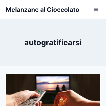
Salta
Melanzane al Cioccolato
al
contenuto
autogratificarsi